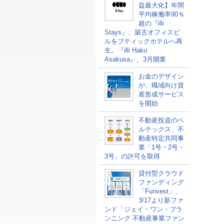
益最大化】年間
平均稼働率90％
超の『illi
Stays』、築古オフィスビ
ルをブティックホテルへ再
生。『illi Haku
Asakusa』、3月開業
お金のデザイン
が、職域向け資
産形成サービス
を開始
不動産投資のベ
ルテックス、不
動産特定共同事
業「1号・2号・
3号」の許可を取得
貸付型クラウド
ファンディング
「Funvest」、
3/17より新ファ
ンド「ジェイ・ワン・プラ
ンニング 不動産事業ファン