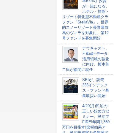
率6.0%】投資
が、旅になる。
ホテル・旅館・
リゾート特化型不動産クラ
ファン「StellaVia」、世界
的スノーリゾート長野県白
馬のヴィラを対象に、第12
号ファンドを募集開始
ナウキャスト、
不動産×データ
活用領域の強化
に向け、榎本英
二氏が顧問に就任
SBIが、読売
333インデック
ス・ファンド募
集取扱い開始
4/20(月)民泊の
正しい始め方セ
ミナー。民泊で
FIRE!年間1,350
万円を目指す!節税効果ア
リ。民泊投資家を多数輩出