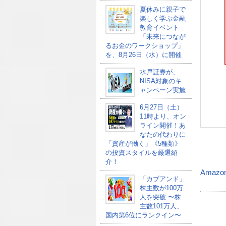
夏休みに親子で
楽しく学ぶ金融
教育イベント
「未来につなが
るお金のワークショップ」
を、8月26日（水）に開催
水戸証券が、
NISA対象のキ
ャンペーン実施
6月27日（土）
11時より、オン
ライン開催！あ
なたの代わりに
「資産が働く」《5種類》
の投資スタイルを厳選紹
介！
Amazo
「カブアンド」
株主数が100万
人を突破 〜株
主数101万人、
国内第6位にランクイン〜