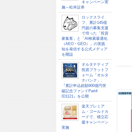
キャンペーン実
施～松井証券
ロックスライ
フ、累計145億
円超の募集支援
で培った「投資
家集客」と「AI検索最適化
（AEO・GEO）」の実践
知を発信する公式メディア
を開設
オルタナティブ
投資プラットフ
ォーム「オルタ
ナバンク」、
『累計申込総額800億円突
破記念ファンドPart4
ID1121』を公開
楽天プレミア
ム・ゴールドカ
ードで、積立応
援キャンペーン
実施