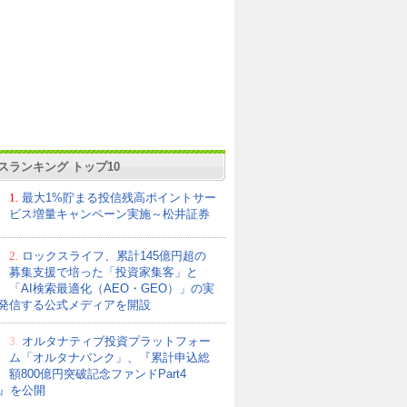
スランキング トップ10
1.
最大1%貯まる投信残高ポイントサー
ビス増量キャンペーン実施～松井証券
2.
ロックスライフ、累計145億円超の
募集支援で培った「投資家集客」と
「AI検索最適化（AEO・GEO）」の実
発信する公式メディアを開設
3.
オルタナティブ投資プラットフォー
ム「オルタナバンク」、『累計申込総
額800億円突破記念ファンドPart4
21』を公開