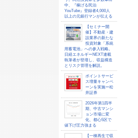
中、『稼げる民泊
YouTube』登録者4,000人
以上の元銀行マンが伝える
【セミナー開
催】不動産・建
設業界の新たな
投資対象「系統
用蓄電池」への参入戦略。
日経エネルギーNEXT連載
執筆者が登壇し、収益構造
とリスク管理を解説。
ポイントサービ
ス増量キャンペ
ーンを実施ー松
井証券
2026年第1四半
期、中古マンシ
ョン市場に変
化、都心5区で
値下げ圧力強まる
【一棟再生で収