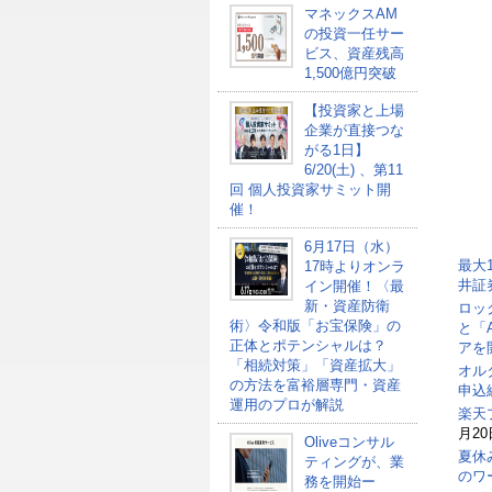
マネックスAM
の投資一任サー
ビス、資産残高
1,500億円突破
【投資家と上場
企業が直接つな
がる1日】
6/20(土) 、第11
回 個人投資家サミット開
催！
6月17日（水）
最大
17時よりオンラ
井証
イン開催！〈最
新・資産防衛
ロッ
術〉令和版「お宝保険」の
と「
正体とポテンシャルは？
アを
「相続対策」「資産拡大」
オル
の方法を富裕層専門・資産
申込総
運用のプロが解説
楽天
月20
Oliveコンサル
夏休
ティングが、業
のワ
務を開始ー