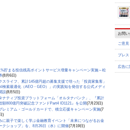
お問い
ご意見
プレス
広告に
1%貯まる投信残高ポイントサービス増量キャンペーン実施～松
券
(8月6日)
クスライフ、累計145億円超の募集支援で培った「投資家集客」
AI検索最適化（AEO・GEO）」の実践知を発信する公式メディ
開設
(8月5日)
タナティブ投資プラットフォーム「オルタナバンク」、『累計
額800億円突破記念ファンドPart4 ID1121』を公開
(7月23日)
プレミアム・ゴールドカードで、積立応援キャンペーン実施
(7
日)
みに親子で楽しく学ぶ金融教育イベント「未来につながるお金
ークショップ」を、8月26日（水）に開催
(7月19日)