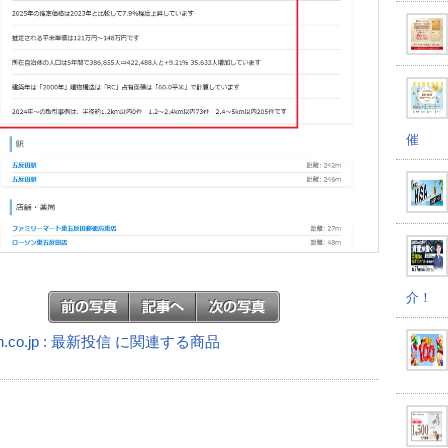
催
介！
n.co.jp : 最新投信 に関連する商品