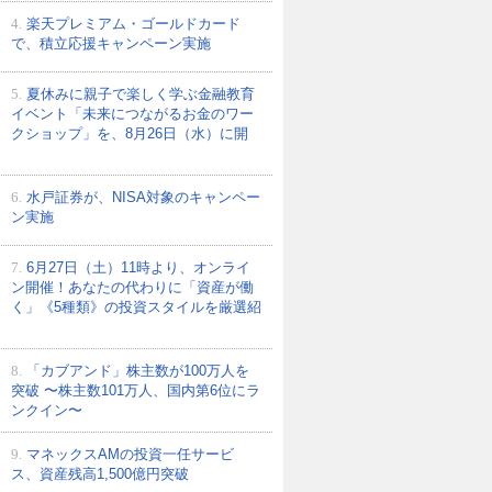
4.
楽天プレミアム・ゴールドカード
で、積立応援キャンペーン実施
5.
夏休みに親子で楽しく学ぶ金融教育
イベント「未来につながるお金のワー
クショップ」を、8月26日（水）に開
6.
水戸証券が、NISA対象のキャンペー
ン実施
7.
6月27日（土）11時より、オンライ
ン開催！あなたの代わりに「資産が働
く」《5種類》の投資スタイルを厳選紹
8.
「カブアンド」株主数が100万人を
突破 〜株主数101万人、国内第6位にラ
ンクイン〜
9.
マネックスAMの投資一任サービ
ス、資産残高1,500億円突破