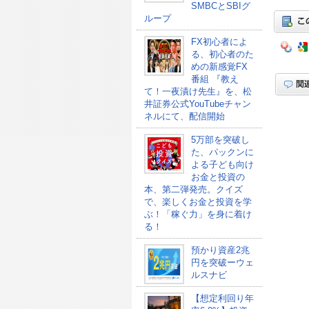
SMBCとSBIグ
ループ
FX初心者によ
る、初心者のた
めの新感覚FX
番組 『教え
て！一夜漬け先生』を、松
井証券公式YouTubeチャン
ネルにて、配信開始
5万部を突破し
た、パックンに
よる子ども向け
お金と投資の
本、第二弾発売。クイズ
で、楽しくお金と投資を学
ぶ！「稼ぐ力」を身に着け
る！
預かり資産2兆
円を突破ーウェ
ルスナビ
【想定利回り年