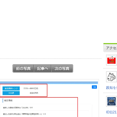
アクセ
践知を
ID11