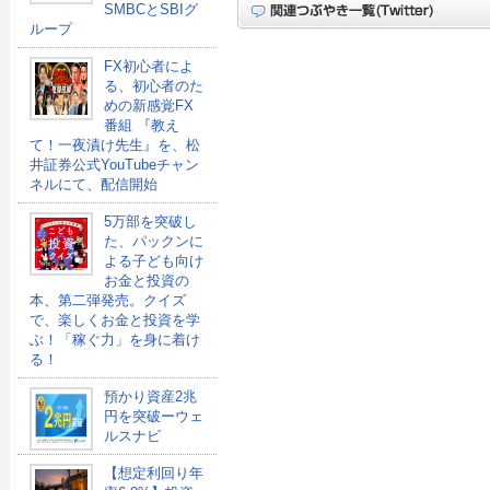
SMBCとSBIグ
ループ
FX初心者によ
る、初心者のた
めの新感覚FX
番組 『教え
て！一夜漬け先生』を、松
井証券公式YouTubeチャン
ネルにて、配信開始
5万部を突破し
た、パックンに
よる子ども向け
お金と投資の
本、第二弾発売。クイズ
で、楽しくお金と投資を学
ぶ！「稼ぐ力」を身に着け
る！
預かり資産2兆
円を突破ーウェ
ルスナビ
【想定利回り年