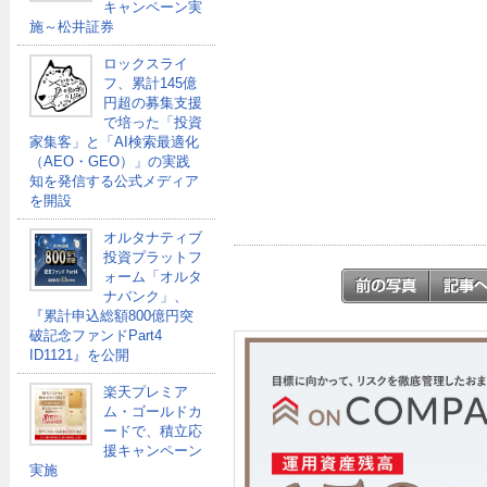
キャンペーン実
施～松井証券
ロックスライ
フ、累計145億
円超の募集支援
で培った「投資
家集客」と「AI検索最適化
（AEO・GEO）」の実践
知を発信する公式メディア
を開設
オルタナティブ
投資プラットフ
ォーム「オルタ
ナバンク」、
『累計申込総額800億円突
破記念ファンドPart4
ID1121』を公開
楽天プレミア
ム・ゴールドカ
ードで、積立応
援キャンペーン
実施