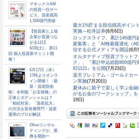
マネックスAM
の投資一任サー
ビス、資産残高
1,500億円突破
最大1%貯まる投信残高ポイン
実施～松井証券
(8月6日)
【投資家と上場
企業が直接つな
ロックスライフ、累計145億
がる1日】
家集客」と「AI検索最適化（A
6/20(土) 、第11
信する公式メディアを開設
(8月
回 個人投資家サミット開
オルタナティブ投資プラットフ
催！
ク」、『累計申込総額800億円突
ID1121』を公開
(7月23日)
6月17日（水）
楽天プレミアム・ゴールドカー
17時よりオンラ
ン実施
(7月20日)
イン開催！〈最
新・資産防衛
夏休みに親子で楽しく学ぶ金融
術〉令和版「お宝保険」の
がるお金のワークショップ」を、
正体とポテンシャルは？
19日)
「相続対策」「資産拡大」
の方法を富裕層専門・資産
運用のプロが解説
Oliveコンサル
ティングが、業
務を開始ー