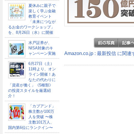
夏休みに親子で
楽しく学ぶ金融
教育イベント
「未来につなが
るお金のワークショップ」
を、8月26日（水）に開催
水戸証券が、
NISA対象のキ
Amazon.co.jp : 最新投信 に
ャンペーン実施
6月27日（土）
11時より、オン
ライン開催！あ
なたの代わりに
「資産が働く」《5種類》
の投資スタイルを厳選紹
介！
「カブアンド」
株主数が100万
人を突破 〜株
主数101万人、
国内第6位にランクイン〜