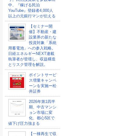
中、『稼げる民泊
YouTube』登録者4,000人
以上の元銀行マンが伝える
【セミナー開
催】不動産・建
設業界の新たな
投資対象「系統
用蓄電池」への参入戦略。
日経エネルギーNEXT連載
執筆者が登壇し、収益構造
とリスク管理を解説。
ポイントサービ
ス増量キャンペ
ーンを実施ー松
井証券
2026年第1四半
期、中古マンシ
ョン市場に変
化、都心5区で
値下げ圧力強まる
【一棟再生で収