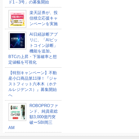
ド1－3号」の募集開始
楽天証券が、投
信積立応援キャ
ンペーンを実施
AI日経診断アプ
リに、「AIビッ
トコイン診断」
機能を追加。
BTCの上昇・下落確率と想
定値幅を可視化
【特別キャンペーン】不動
産小口商品第11弾！『ジャ
ストフィット六本木（ホテ
ルレジデンス）』募集開始
へ
ROBOPROファ
ンド、純資産総
額3,000億円突
破ーSBI岡三
AM