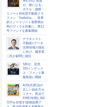
率6.0%】投資
が、旅になる。
ホテル・旅館・
リゾート特化型不動産クラ
ファン「StellaVia」、世界
的スノーリゾート長野県白
馬のヴィラを対象に、第12
号ファンドを募集開始
ナウキャスト、
不動産×データ
活用領域の強化
に向け、榎本英
二氏が顧問に就任
SBIが、読売
333インデック
ス・ファンド募
集取扱い開始
4/20(月)民泊の
正しい始め方セ
ミナー。民泊で
FIRE!年間1,350
万円を目指す!節税効果ア
リ。民泊投資家を多数輩出