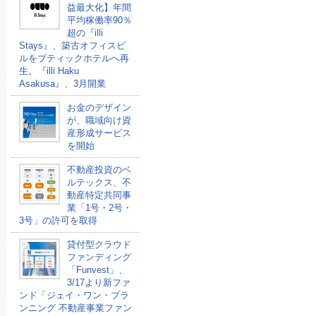
益最大化】年間
平均稼働率90％
超の『illi
Stays』、築古オフィスビ
ルをブティックホテルへ再
生。『illi Haku
Asakusa』、3月開業
お金のデザイン
が、職域向け資
産形成サービス
を開始
不動産投資のベ
ルテックス、不
動産特定共同事
業「1号・2号・
3号」の許可を取得
貸付型クラウド
ファンディング
「Funvest」、
3/17より新ファ
ンド「ジェイ・ワン・プラ
ンニング 不動産事業ファン