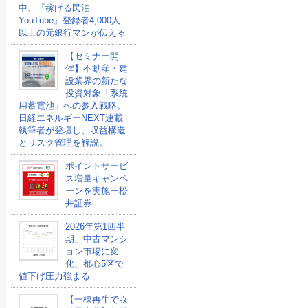
中、『稼げる民泊
YouTube』登録者4,000人
以上の元銀行マンが伝える
【セミナー開
催】不動産・建
設業界の新たな
投資対象「系統
用蓄電池」への参入戦略。
日経エネルギーNEXT連載
執筆者が登壇し、収益構造
とリスク管理を解説。
ポイントサービ
ス増量キャンペ
ーンを実施ー松
井証券
2026年第1四半
期、中古マンシ
ョン市場に変
化、都心5区で
値下げ圧力強まる
【一棟再生で収