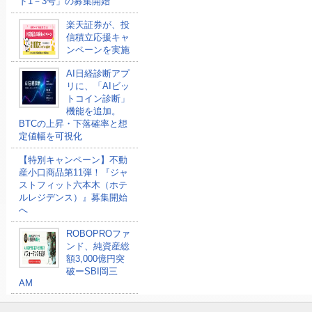
ド1－3号」の募集開始
楽天証券が、投
信積立応援キャ
ンペーンを実施
AI日経診断アプ
リに、「AIビッ
トコイン診断」
機能を追加。
BTCの上昇・下落確率と想
定値幅を可視化
【特別キャンペーン】不動
産小口商品第11弾！『ジャ
ストフィット六本木（ホテ
ルレジデンス）』募集開始
へ
ROBOPROファ
ンド、純資産総
額3,000億円突
破ーSBI岡三
AM