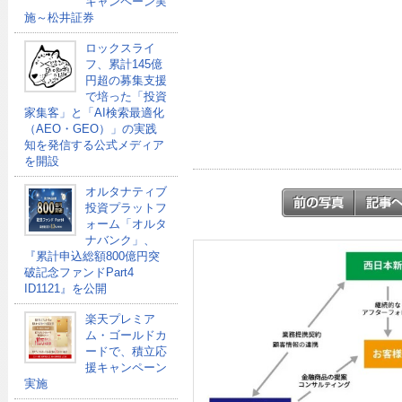
キャンペーン実
施～松井証券
ロックスライ
フ、累計145億
円超の募集支援
で培った「投資
家集客」と「AI検索最適化
（AEO・GEO）」の実践
知を発信する公式メディア
を開設
オルタナティブ
投資プラットフ
ォーム「オルタ
ナバンク」、
『累計申込総額800億円突
破記念ファンドPart4
ID1121』を公開
楽天プレミア
ム・ゴールドカ
ードで、積立応
援キャンペーン
実施