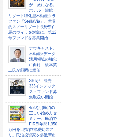
が、旅になる。
ホテル・旅館・
リゾート特化型不動産クラ
ファン「StellaVia」、世界
的スノーリゾート長野県白
馬のヴィラを対象に、第12
号ファンドを募集開始
ナウキャスト、
不動産×データ
活用領域の強化
に向け、榎本英
二氏が顧問に就任
SBIが、読売
333インデック
ス・ファンド募
集取扱い開始
4/20(月)民泊の
正しい始め方セ
ミナー。民泊で
FIRE!年間1,350
万円を目指す!節税効果ア
リ。民泊投資家を多数輩出