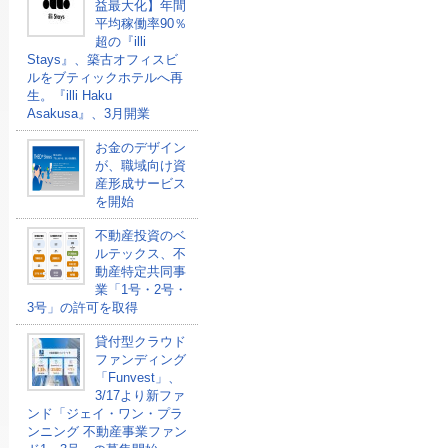
益最大化】年間
平均稼働率90％
超の『illi
Stays』、築古オフィスビ
ルをブティックホテルへ再
生。『illi Haku
Asakusa』、3月開業
お金のデザイン
が、職域向け資
産形成サービス
を開始
不動産投資のベ
ルテックス、不
動産特定共同事
業「1号・2号・
3号」の許可を取得
貸付型クラウド
ファンディング
「Funvest」、
3/17より新ファ
ンド「ジェイ・ワン・プラ
ンニング 不動産事業ファン