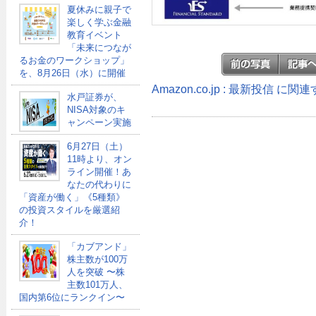
夏休みに親子で
楽しく学ぶ金融
教育イベント
「未来につなが
るお金のワークショップ」
を、8月26日（水）に開催
Amazon.co.jp : 最新投信 に
水戸証券が、
NISA対象のキ
ャンペーン実施
6月27日（土）
11時より、オン
ライン開催！あ
なたの代わりに
「資産が働く」《5種類》
の投資スタイルを厳選紹
介！
「カブアンド」
株主数が100万
人を突破 〜株
主数101万人、
国内第6位にランクイン〜