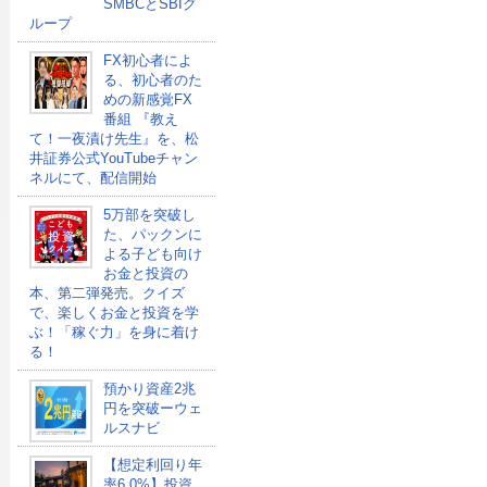
SMBCとSBIグ
ループ
FX初心者によ
る、初心者のた
めの新感覚FX
番組 『教え
て！一夜漬け先生』を、松
井証券公式YouTubeチャン
ネルにて、配信開始
5万部を突破し
た、パックンに
よる子ども向け
お金と投資の
本、第二弾発売。クイズ
で、楽しくお金と投資を学
ぶ！「稼ぐ力」を身に着け
る！
預かり資産2兆
円を突破ーウェ
ルスナビ
【想定利回り年
率6.0%】投資