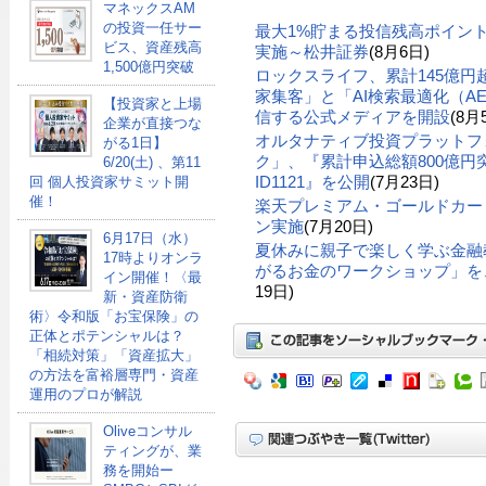
マネックスAM
の投資一任サー
最大1%貯まる投信残高ポイン
ビス、資産残高
実施～松井証券
(8月6日)
1,500億円突破
ロックスライフ、累計145億
家集客」と「AI検索最適化（A
【投資家と上場
信する公式メディアを開設
(8月
企業が直接つな
オルタナティブ投資プラットフ
がる1日】
ク」、『累計申込総額800億円突
6/20(土) 、第11
ID1121』を公開
(7月23日)
回 個人投資家サミット開
催！
楽天プレミアム・ゴールドカー
ン実施
(7月20日)
6月17日（水）
夏休みに親子で楽しく学ぶ金融
17時よりオンラ
がるお金のワークショップ」を、
イン開催！〈最
19日)
新・資産防衛
術〉令和版「お宝保険」の
正体とポテンシャルは？
「相続対策」「資産拡大」
の方法を富裕層専門・資産
運用のプロが解説
Oliveコンサル
ティングが、業
務を開始ー