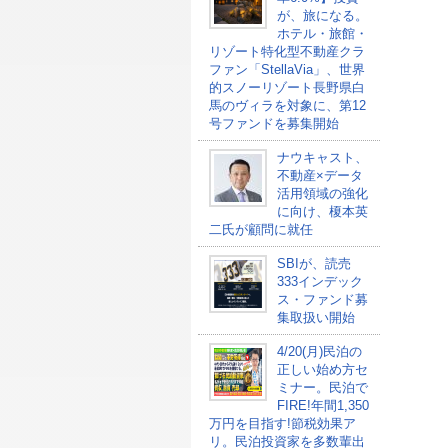
が、旅になる。
ホテル・旅館・
リゾート特化型不動産クラ
ファン「StellaVia」、世界
的スノーリゾート長野県白
馬のヴィラを対象に、第12
号ファンドを募集開始
ナウキャスト、
不動産×データ
活用領域の強化
に向け、榎本英
二氏が顧問に就任
SBIが、読売
333インデック
ス・ファンド募
集取扱い開始
4/20(月)民泊の
正しい始め方セ
ミナー。民泊で
FIRE!年間1,350
万円を目指す!節税効果ア
リ。民泊投資家を多数輩出