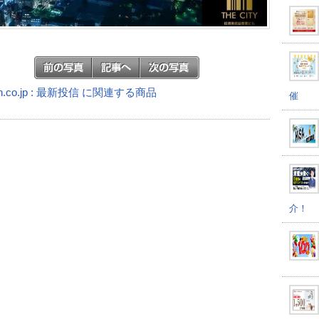
n.co.jp : 最新投信 に関連する商品
催
介！