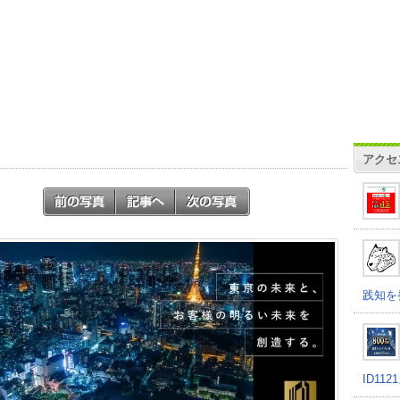
アクセ
践知を
ID11