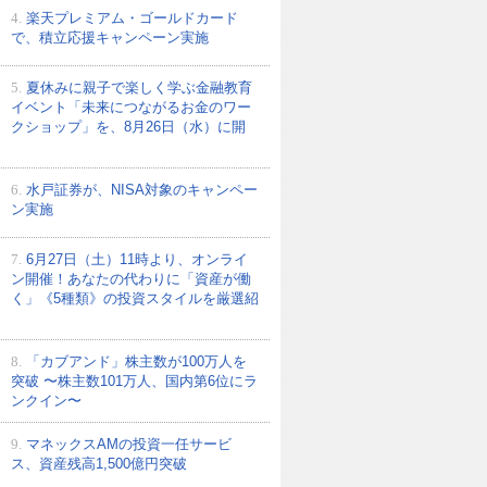
4.
楽天プレミアム・ゴールドカード
で、積立応援キャンペーン実施
5.
夏休みに親子で楽しく学ぶ金融教育
イベント「未来につながるお金のワー
クショップ」を、8月26日（水）に開
6.
水戸証券が、NISA対象のキャンペー
ン実施
7.
6月27日（土）11時より、オンライ
ン開催！あなたの代わりに「資産が働
く」《5種類》の投資スタイルを厳選紹
8.
「カブアンド」株主数が100万人を
突破 〜株主数101万人、国内第6位にラ
ンクイン〜
9.
マネックスAMの投資一任サービ
ス、資産残高1,500億円突破