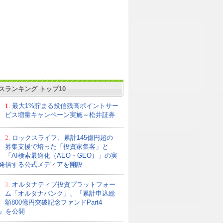
スランキング トップ10
1.
最大1%貯まる投信残高ポイントサー
ビス増量キャンペーン実施～松井証券
2.
ロックスライフ、累計145億円超の
募集支援で培った「投資家集客」と
「AI検索最適化（AEO・GEO）」の実
発信する公式メディアを開設
3.
オルタナティブ投資プラットフォー
ム「オルタナバンク」、『累計申込総
額800億円突破記念ファンドPart4
21』を公開