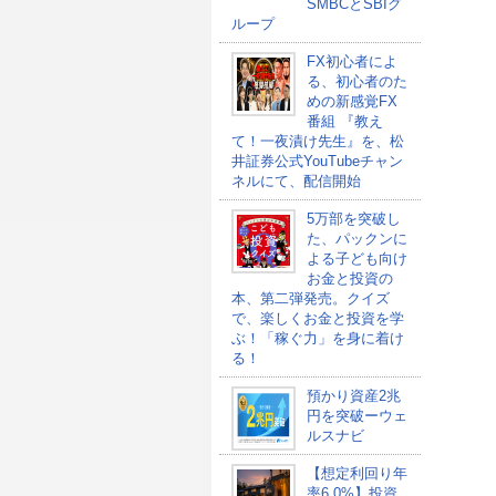
SMBCとSBIグ
ループ
FX初心者によ
る、初心者のた
めの新感覚FX
番組 『教え
て！一夜漬け先生』を、松
井証券公式YouTubeチャン
ネルにて、配信開始
5万部を突破し
た、パックンに
よる子ども向け
お金と投資の
本、第二弾発売。クイズ
で、楽しくお金と投資を学
ぶ！「稼ぐ力」を身に着け
る！
預かり資産2兆
円を突破ーウェ
ルスナビ
【想定利回り年
率6.0%】投資