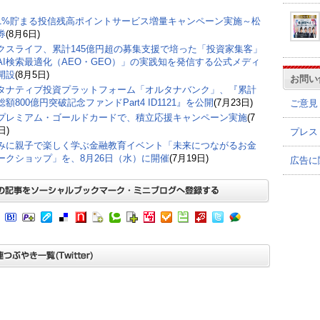
1%貯まる投信残高ポイントサービス増量キャンペーン実施～松
券
(8月6日)
クスライフ、累計145億円超の募集支援で培った「投資家集客」
AI検索最適化（AEO・GEO）」の実践知を発信する公式メディ
開設
(8月5日)
お問い
タナティブ投資プラットフォーム「オルタナバンク」、『累計
額800億円突破記念ファンドPart4 ID1121』を公開
(7月23日)
ご意見
プレミアム・ゴールドカードで、積立応援キャンペーン実施
(7
日)
プレス
みに親子で楽しく学ぶ金融教育イベント「未来につながるお金
ークショップ」を、8月26日（水）に開催
(7月19日)
広告に