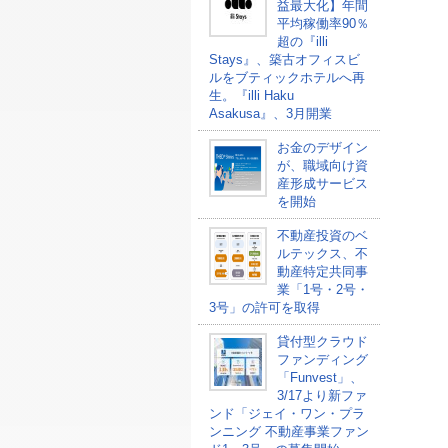
益最大化】年間
平均稼働率90％
超の『illi
Stays』、築古オフィスビ
ルをブティックホテルへ再
生。『illi Haku
Asakusa』、3月開業
お金のデザイン
が、職域向け資
産形成サービス
を開始
不動産投資のベ
ルテックス、不
動産特定共同事
業「1号・2号・
3号」の許可を取得
貸付型クラウド
ファンディング
「Funvest」、
3/17より新ファ
ンド「ジェイ・ワン・プラ
ンニング 不動産事業ファン