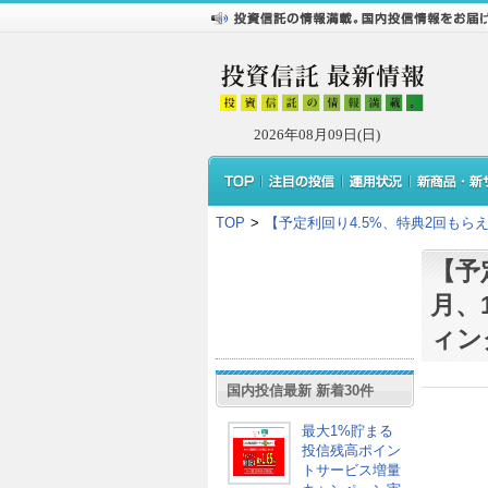
2026年08月09日(日)
TOP
>
【予定利回り4.5%、特典2回もら
【予
月、
ィン
国内投信最新 新着30件
最大1%貯まる
投信残高ポイン
トサービス増量