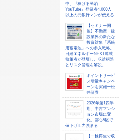
中、『稼げる民泊
YouTube』登録者4,000人
以上の元銀行マンが伝える
【セミナー開
催】不動産・建
設業界の新たな
投資対象「系統
用蓄電池」への参入戦略。
日経エネルギーNEXT連載
執筆者が登壇し、収益構造
とリスク管理を解説。
ポイントサービ
ス増量キャンペ
ーンを実施ー松
井証券
2026年第1四半
期、中古マンシ
ョン市場に変
化、都心5区で
値下げ圧力強まる
【一棟再生で収