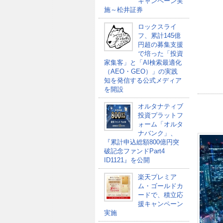
キャンペーン実
施～松井証券
ロックスライ
フ、累計145億
円超の募集支援
で培った「投資
家集客」と「AI検索最適化
（AEO・GEO）」の実践
知を発信する公式メディア
を開設
オルタナティブ
投資プラットフ
ォーム「オルタ
ナバンク」、
『累計申込総額800億円突
破記念ファンドPart4
ID1121』を公開
楽天プレミア
ム・ゴールドカ
ードで、積立応
援キャンペーン
実施