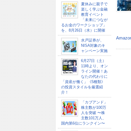
夏休みに親子で
楽しく学ぶ金融
教育イベント
「未来につなが
るお金のワークショップ」
を、8月26日（水）に開催
Amazo
水戸証券が、
NISA対象のキ
ャンペーン実施
6月27日（土）
11時より、オン
ライン開催！あ
なたの代わりに
「資産が働く」《5種類》
の投資スタイルを厳選紹
介！
「カブアンド」
株主数が100万
人を突破 〜株
主数101万人、
国内第6位にランクイン〜