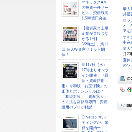
マネックスAM
の投資一任サー
最大
ビス、資産残高
井証
1,500億円突破
ロッ
と「
【投資家と上場
アを
企業が直接つな
オル
がる1日】
申込総
6/20(土) 、第11
楽天
回 個人投資家サミット開
月20
催！
夏休
6月17日（水）
のワ
17時よりオンラ
イン開催！〈最
新・資産防衛
術〉令和版「お宝保険」の
正体とポテンシャルは？
「相続対策」「資産拡大」
の方法を富裕層専門・資産
運用のプロが解説
Oliveコンサル
ティングが、業
務を開始ー