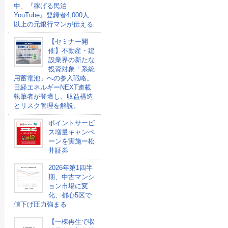
中、『稼げる民泊
YouTube』登録者4,000人
以上の元銀行マンが伝える
【セミナー開
催】不動産・建
設業界の新たな
投資対象「系統
用蓄電池」への参入戦略。
日経エネルギーNEXT連載
執筆者が登壇し、収益構造
とリスク管理を解説。
ポイントサービ
ス増量キャンペ
ーンを実施ー松
井証券
2026年第1四半
期、中古マンシ
ョン市場に変
化、都心5区で
値下げ圧力強まる
【一棟再生で収