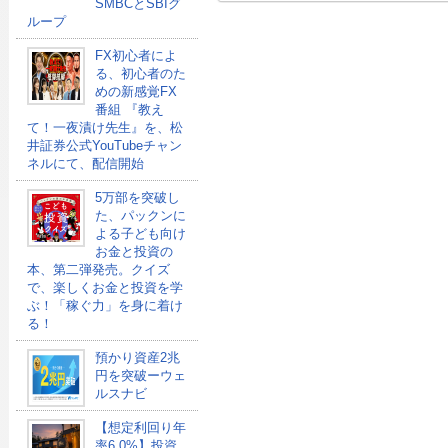
SMBCとSBIグ
ループ
FX初心者によ
る、初心者のた
めの新感覚FX
番組 『教え
て！一夜漬け先生』を、松
井証券公式YouTubeチャン
ネルにて、配信開始
5万部を突破し
た、パックンに
よる子ども向け
お金と投資の
本、第二弾発売。クイズ
で、楽しくお金と投資を学
ぶ！「稼ぐ力」を身に着け
る！
預かり資産2兆
円を突破ーウェ
ルスナビ
【想定利回り年
率6.0%】投資