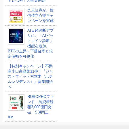
ド1－3号」の募集開始
楽天証券が、投
信積立応援キャ
ンペーンを実施
AI日経診断アプ
リに、「AIビッ
トコイン診断」
機能を追加。
BTCの上昇・下落確率と想
定値幅を可視化
【特別キャンペーン】不動
産小口商品第11弾！『ジャ
ストフィット六本木（ホテ
ルレジデンス）』募集開始
へ
ROBOPROファ
ンド、純資産総
額3,000億円突
破ーSBI岡三
AM