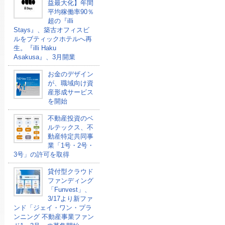
益最大化】年間
平均稼働率90％
超の『illi
Stays』、築古オフィスビ
ルをブティックホテルへ再
生。『illi Haku
Asakusa』、3月開業
お金のデザイン
が、職域向け資
産形成サービス
を開始
不動産投資のベ
ルテックス、不
動産特定共同事
業「1号・2号・
3号」の許可を取得
貸付型クラウド
ファンディング
「Funvest」、
3/17より新ファ
ンド「ジェイ・ワン・プラ
ンニング 不動産事業ファン