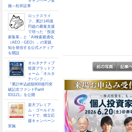
キャンペーン実
施～松井証券
ロックスライ
フ、累計145億
円超の募集支援
で培った「投資
家集客」と「AI検索最適化
（AEO・GEO）」の実践
知を発信する公式メディア
を開設
オルタナティブ
投資プラットフ
ォーム「オルタ
ナバンク」、
『累計申込総額800億円突
破記念ファンドPart4
ID1121』を公開
楽天プレミア
ム・ゴールドカ
ードで、積立応
援キャンペーン
実施