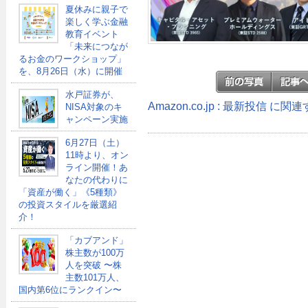
夏休みに親子で
楽しく学ぶ金融
教育イベント
「未来につなが
るお金のワークショップ」
を、8月26日（水）に開催
水戸証券が、
Amazon.co.jp : 最新投信 に
NISA対象のキ
ャンペーン実施
6月27日（土）
11時より、オン
ライン開催！あ
なたの代わりに
「資産が働く」《5種類》
の投資スタイルを厳選紹
介！
「カブアンド」
株主数が100万
人を突破 〜株
主数101万人、
国内第6位にランクイン〜