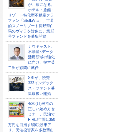
が、旅になる。
ホテル・旅館・
リゾート特化型不動産クラ
ファン「StellaVia」、世界
的スノーリゾート長野県白
馬のヴィラを対象に、第12
号ファンドを募集開始
ナウキャスト、
不動産×データ
活用領域の強化
に向け、榎本英
二氏が顧問に就任
SBIが、読売
333インデック
ス・ファンド募
集取扱い開始
4/20(月)民泊の
正しい始め方セ
ミナー。民泊で
FIRE!年間1,350
万円を目指す!節税効果ア
リ。民泊投資家を多数輩出