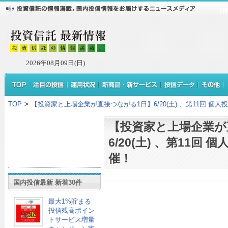
【投
2026年08月09日(日)
TOP
>
【投資家と上場企業が直接つながる1日】6/20(土) 、第11回 個
【投資家と上場企業が
6/20(土) 、第11回
催！
国内投信最新 新着30件
最大1%貯まる
投信残高ポイン
トサービス増量