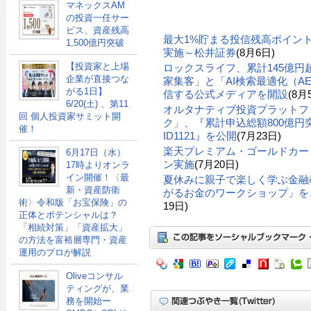
マネックスAM
の投資一任サー
ビス、資産残高
最大1%貯まる投信残高ポイン
1,500億円突破
実施～松井証券
(8月6日)
【投資家と上場
ロックスライフ、累計145億
企業が直接つな
家集客」と「AI検索最適化（A
がる1日】
信する公式メディアを開設
(8月
6/20(土) 、第11
オルタナティブ投資プラットフ
回 個人投資家サミット開
ク」、『累計申込総額800億円突
催！
ID1121』を公開
(7月23日)
楽天プレミアム・ゴールドカー
6月17日（水）
ン実施
(7月20日)
17時よりオンラ
イン開催！〈最
夏休みに親子で楽しく学ぶ金融
新・資産防衛
がるお金のワークショップ」を、
術〉令和版「お宝保険」の
19日)
正体とポテンシャルは？
「相続対策」「資産拡大」
の方法を富裕層専門・資産
運用のプロが解説
Oliveコンサル
ティングが、業
務を開始ー