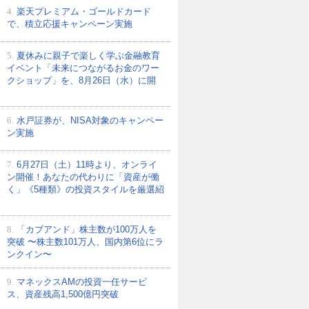
4.
楽天プレミアム・ゴールドカード
で、積立応援キャンペーン実施
5.
夏休みに親子で楽しく学ぶ金融教育
イベント「未来につながるお金のワー
クショップ」を、8月26日（水）に開
6.
水戸証券が、NISA対象のキャンペー
ン実施
7.
6月27日（土）11時より、オンライ
ン開催！あなたの代わりに「資産が働
く」《5種類》の投資スタイルを厳選紹
8.
「カブアンド」株主数が100万人を
突破 〜株主数101万人、国内第6位にラ
ンクイン〜
9.
マネックスAMの投資一任サービ
ス、資産残高1,500億円突破