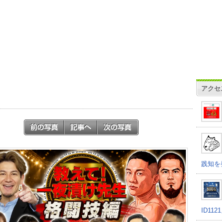
アクセ
践知を
ID11