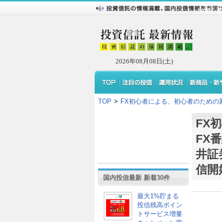
FX初心
2026年08月08日(土)
TOP
>
FX初心者による、初心者のための新
FX
FX
井証
信開
国内投信最新 新着30件
最大1%貯まる
投信残高ポイン
トサービス増量