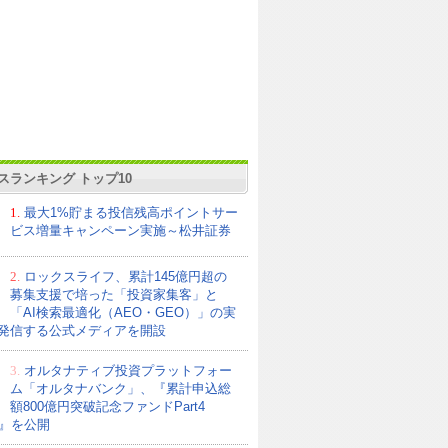
スランキング トップ10
1.
最大1%貯まる投信残高ポイントサー
ビス増量キャンペーン実施～松井証券
2.
ロックスライフ、累計145億円超の
募集支援で培った「投資家集客」と
「AI検索最適化（AEO・GEO）」の実
発信する公式メディアを開設
3.
オルタナティブ投資プラットフォー
ム「オルタナバンク」、『累計申込総
額800億円突破記念ファンドPart4
21』を公開