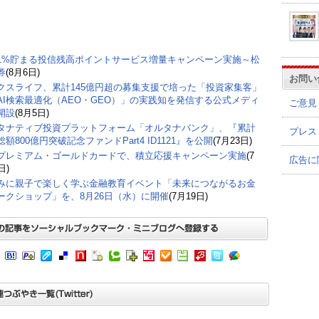
1%貯まる投信残高ポイントサービス増量キャンペーン実施～松
券
(8月6日)
お問い
クスライフ、累計145億円超の募集支援で培った「投資家集客」
AI検索最適化（AEO・GEO）」の実践知を発信する公式メディ
ご意見
開設
(8月5日)
タナティブ投資プラットフォーム「オルタナバンク」、『累計
プレス
額800億円突破記念ファンドPart4 ID1121』を公開
(7月23日)
プレミアム・ゴールドカードで、積立応援キャンペーン実施
(7
広告に
日)
みに親子で楽しく学ぶ金融教育イベント「未来につながるお金
ークショップ」を、8月26日（水）に開催
(7月19日)