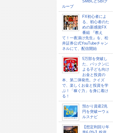
SMBCとSBIグ
ループ
FX初心者によ
る、初心者のた
めの新感覚FX
番組 『教え
て！一夜漬け先生』を、松
井証券公式YouTubeチャン
ネルにて、配信開始
5万部を突破し
た、パックンに
よる子ども向け
お金と投資の
本、第二弾発売。クイズ
で、楽しくお金と投資を学
ぶ！「稼ぐ力」を身に着け
る！
預かり資産2兆
円を突破ーウェ
ルスナビ
【想定利回り年
率6.0%】投資