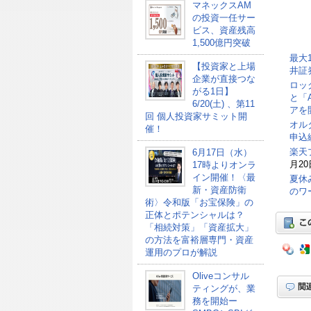
マネックスAM
の投資一任サー
ビス、資産残高
1,500億円突破
最大
【投資家と上場
井証
企業が直接つな
ロッ
がる1日】
と「
6/20(土) 、第11
アを
回 個人投資家サミット開
オル
催！
申込総
楽天
6月17日（水）
月20
17時よりオンラ
イン開催！〈最
夏休
新・資産防衛
のワ
術〉令和版「お宝保険」の
正体とポテンシャルは？
「相続対策」「資産拡大」
の方法を富裕層専門・資産
運用のプロが解説
Oliveコンサル
ティングが、業
務を開始ー