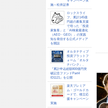
キャンペーン実
施～松井証券
ロックスライ
フ、累計145億
円超の募集支援
で培った「投資
家集客」と「AI検索最適化
（AEO・GEO）」の実践
知を発信する公式メディア
を開設
オルタナティブ
投資プラットフ
ォーム「オルタ
ナバンク」、
『累計申込総額800億円突
破記念ファンドPart4
ID1121』を公開
楽天プレミア
ム・ゴールドカ
ードで、積立応
援キャンペーン
実施