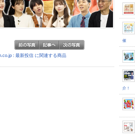
催
n.co.jp : 最新投信 に関連する商品
介！