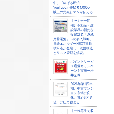
中、『稼げる民泊
YouTube』登録者4,000人
以上の元銀行マンが伝える
【セミナー開
催】不動産・建
設業界の新たな
投資対象「系統
用蓄電池」への参入戦略。
日経エネルギーNEXT連載
執筆者が登壇し、収益構造
とリスク管理を解説。
ポイントサービ
ス増量キャンペ
ーンを実施ー松
井証券
2026年第1四半
期、中古マンシ
ョン市場に変
化、都心5区で
値下げ圧力強まる
【一棟再生で収