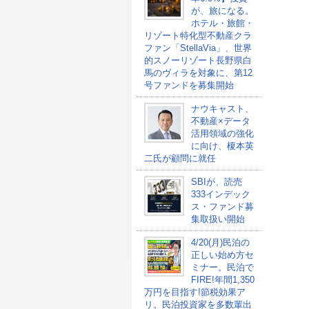
が、旅になる。
ホテル・旅館・
リゾート特化型不動産クラ
ファン「StellaVia」、世界
的スノーリゾート長野県白
馬のヴィラを対象に、第12
号ファンドを募集開始
ナウキャスト、
不動産×データ
活用領域の強化
に向け、榎本英
二氏が顧問に就任
SBIが、読売
333インデック
ス・ファンド募
集取扱い開始
4/20(月)民泊の
正しい始め方セ
ミナー。民泊で
FIRE!年間1,350
万円を目指す!節税効果ア
リ。民泊投資家を多数輩出