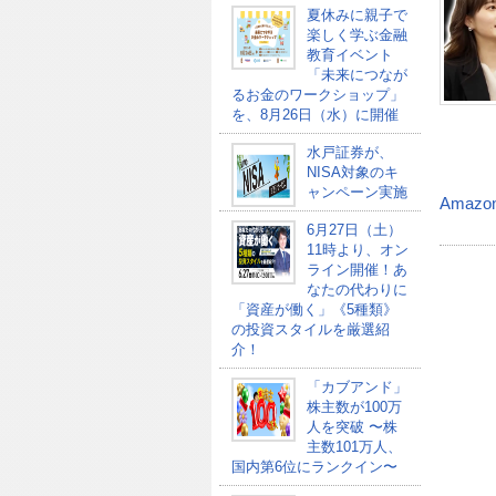
夏休みに親子で
楽しく学ぶ金融
教育イベント
「未来につなが
るお金のワークショップ」
を、8月26日（水）に開催
水戸証券が、
NISA対象のキ
ャンペーン実施
Amazo
6月27日（土）
11時より、オン
ライン開催！あ
なたの代わりに
「資産が働く」《5種類》
の投資スタイルを厳選紹
介！
「カブアンド」
株主数が100万
人を突破 〜株
主数101万人、
国内第6位にランクイン〜