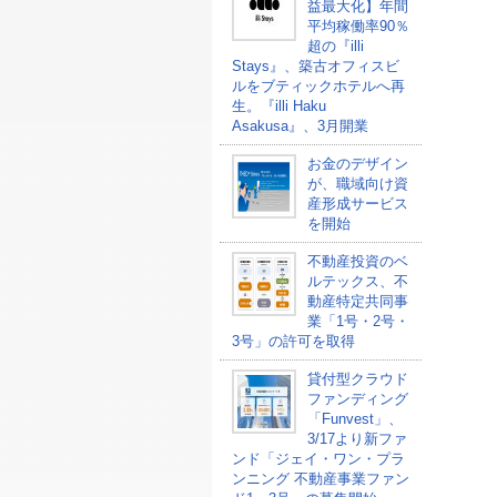
益最大化】年間
平均稼働率90％
超の『illi
Stays』、築古オフィスビ
ルをブティックホテルへ再
生。『illi Haku
Asakusa』、3月開業
お金のデザイン
が、職域向け資
産形成サービス
を開始
不動産投資のベ
ルテックス、不
動産特定共同事
業「1号・2号・
3号」の許可を取得
貸付型クラウド
ファンディング
「Funvest」、
3/17より新ファ
ンド「ジェイ・ワン・プラ
ンニング 不動産事業ファン