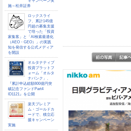
キャンペーン実
施～松井証券
ロックスライ
フ、累計145億
円超の募集支援
で培った「投資
家集客」と「AI検索最適化
（AEO・GEO）」の実践
知を発信する公式メディア
を開設
オルタナティブ
投資プラットフ
ォーム「オルタ
ナバンク」、
『累計申込総額800億円突
破記念ファンドPart4
ID1121』を公開
楽天プレミア
ム・ゴールドカ
ードで、積立応
援キャンペーン
実施